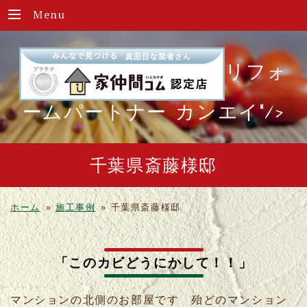
Menu
リフォ
ームパートナー カンエイ"/>
千葉県斎藤様邸
ホーム
»
施工事例
»
千葉県斎藤様邸
「このカビどうにかして！！」
マンションの北側のお部屋です 殆どのマンション